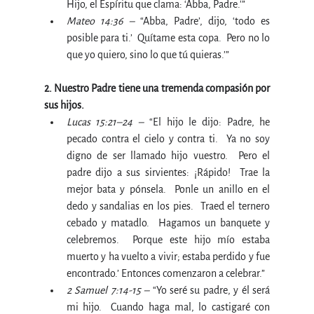
Hijo, el Espíritu que clama: ‘Abba, Padre.'”
Mateo 14:36 ​​– 
“Abba, Padre’, dijo, ‘todo es 
posible para ti.’  Quítame esta copa.  Pero no lo 
que yo quiero, sino lo que tú quieras.’”
2. Nuestro Padre tiene una tremenda compasión por 
sus hijos.
Lucas 15:21–24 – 
“El hijo le dijo: Padre, he 
pecado contra el cielo y contra ti.  Ya no soy 
digno de ser llamado hijo vuestro.  Pero el 
padre dijo a sus sirvientes: ¡Rápido!  Trae la 
mejor bata y pónsela.  Ponle un anillo en el 
dedo y sandalias en los pies.  Traed el ternero 
cebado y matadlo.  Hagamos un banquete y 
celebremos.  Porque este hijo mío estaba 
muerto y ha vuelto a vivir; estaba perdido y fue 
encontrado.’ Entonces comenzaron a celebrar.”
2 Samuel 7:14-15 –
 “Yo seré su padre, y él será 
mi hijo.  Cuando haga mal, lo castigaré con 