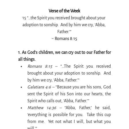
Verse of the Week
15 “…the Spirit you received brought about your 
adoption to sonship.  And by him we cry, ‘Abba, 
Father.’”
~ Romans 8:15
1. 
As 
God’s children, we can cry out to our Father for 
all things. 
Romans 8:15 –
 “…The Spirit you received 
brought about your adoption to sonship.  And 
by him we cry, ‘Abba, Father.’”
Galatians 4:6 –
 “Because you are his sons, God 
sent the Spirit of his Son into our hearts, the 
Spirit who calls out, ‘Abba, Father.’”
Matthew 14:36 –
 “Abba, Father,’ he said, 
‘everything is possible for you.  Take this cup 
from me.  Yet not what I will, but what you 
will.’”