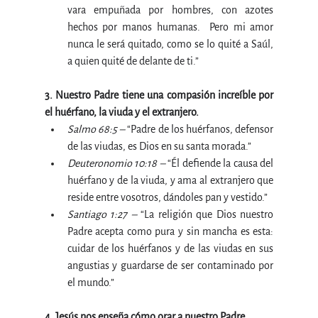
vara empuñada por hombres, con azotes 
hechos por manos humanas.  Pero mi amor 
nunca le será quitado, como se lo quité a Saúl, 
a quien quité de delante de ti.”
3. Nuestro Padre tiene una compasión increíble por 
el huérfano, la viuda y el extranjero.
Salmo 68:5 – 
“Padre de los huérfanos, defensor 
de las viudas, es Dios en su santa morada.”
Deuteronomio 10:18 –
 “Él defiende la causa del 
huérfano y de la viuda, y ama al extranjero que 
reside entre vosotros, dándoles pan y vestido.”
Santiago 1:27 –
 “La religión que Dios nuestro 
Padre acepta como pura y sin mancha es esta: 
cuidar de los huérfanos y de las viudas en sus 
angustias y guardarse de ser contaminado por 
el mundo.”
4. Jesús nos enseña cómo orar a nuestro Padre.