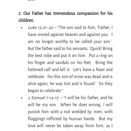
2. Our Father has tremendous compassion for his 
children.
Luke 15:21–24 –
 “The son said to him, ‘Father, I 
have sinned against heaven and against you.  I 
am no longer worthy to be called your son.’  
But the father said to his servants, ‘Quick! Bring 
the best robe and put it on him.  Put a ring on 
his finger and sandals on his feet.  Bring the 
fattened calf and kill it.  Let’s have a feast and 
celebrate.  For this son of mine was dead and is 
alive again; he was lost and is found.’  So they 
began to celebrate.”
2 Samuel 7:14-15 –
 “I will be his father, and he 
will be my son.  When he does wrong, I will 
punish him with a rod wielded by men, with 
floggings inflicted by human hands.  But my 
love will never be taken away from him, as I 