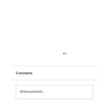
Comments
Write a comment...
Standing with the Truth God Wins!