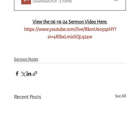
Download PDF • 2.72MB
View the 06-
16
-24 Sermon Video Here:
https://www.youtube.com/live/BkmU6o5qsHY?
si=4RlbxLmisSQLq24w
Sermon Notes
See All
Recent Posts