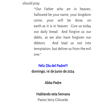
should pray:
“‘Our Father who art in heaven, 
hallowed be your name, your kingdom 
come, your will be done, on 							
earth as it is in heaven.  Give us today 
our daily bread.  And forgive us our 
debts, as we also have forgiven our 
debtors.  And lead us not into 
temptation, but deliver us from the evil 
one.”
Feliz Día del Padre!!!
domingo, 16 de junio de 2024
Abba Padre
Hablando esta Semana
Pastor Jerry Ghirardo