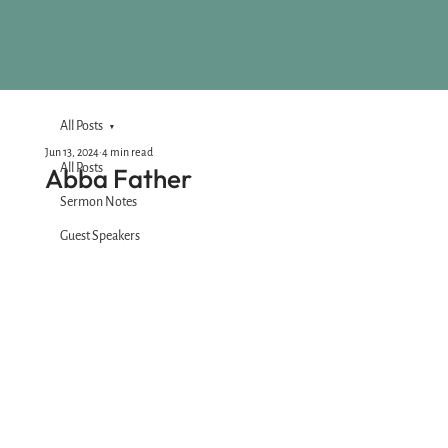
All Posts
Jun 13, 2024
4 min read
All Posts
Abba Father
Sermon Notes
Guest Speakers